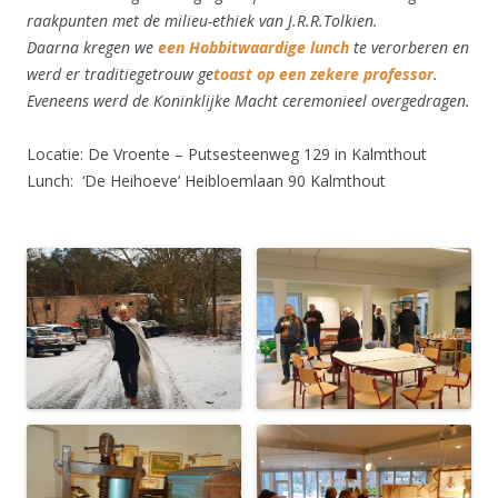
raakpunten met de milieu-ethiek van J.R.R.Tolkien.
Daarna kregen we
een Hobbitwaardige lunch
te verorberen en
werd er traditiegetrouw ge
toast op een zekere professor
.
Eveneens werd de Koninklijke Macht ceremonieel overgedragen.
Locatie: De Vroente – Putsesteenweg 129 in Kalmthout
Lunch: ‘De Heihoeve’ Heibloemlaan 90 Kalmthout