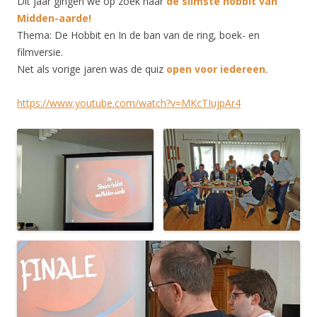
Dit jaar gingen we op zoek naar
de slimste hobbit van
Midden-aarde!
Thema: De Hobbit en In de ban van de ring, boek- en
filmversie.
Net als vorige jaren was de quiz
open voor iedereen
.
https://www.youtube.com/watch?v=MKcTIujpAr4