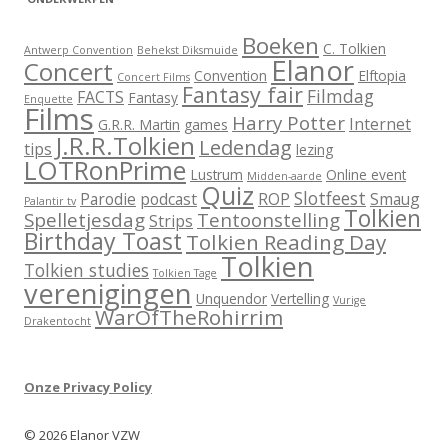
Boeken
C. Tolkien
Antwerp Convention
Behekst Diksmuide
Elanor
Concert
Convention
Elftopia
Concert Films
Fantasy fair
Filmdag
FACTS
Fantasy
Enquette
Films
Harry Potter
Internet
G.R.R. Martin
games
J.R.R.Tolkien
Ledendag
tips
lezing
LOTRonPrime
Lustrum
Online event
Midden-aarde
Quiz
Slotfeest
Parodie
podcast
ROP
Smaug
Palantir tv
Tolkien
Spelletjesdag
Tentoonstelling
Strips
Birthday Toast
Tolkien Reading Day
Tolkien
Tolkien studies
Tolkien Tage
verenigingen
Unquendor
Vertelling
Vurige
WarOfTheRohirrim
Drakentocht
Onze Privacy Policy
© 2026 Elanor VZW