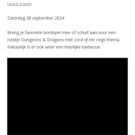
Leave a reply
Zaterdag 28 september 2024
Breng je favoriete bordspel mee of schuif aan voor een
rondje Dungeons & Dragons met
Lord of the rings
thema.
Natuurlijk is er ook weer een heerlijke barbecue.