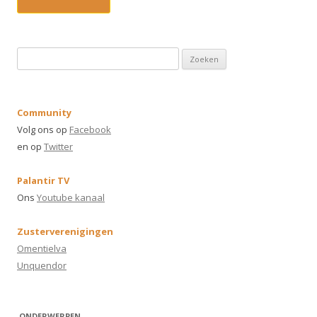
Z
o
e
k
Community
e
Volg ons op
Facebook
n
en op
Twitter
n
a
Palantir TV
a
Ons
Youtube kanaal
r
:
Zusterverenigingen
Omentielva
Unquendor
ONDERWERPEN