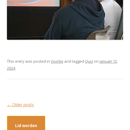
This entry was posted in
Voorbij
and tagged
Quiz
on
januari 12,
2024
.
Post
←
Older posts
navigation
Lid worden