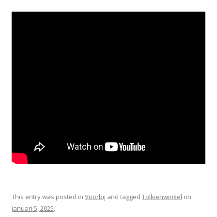
This entry was posted in
Voorbij
and tagged
Tolkienwinkel
on
januari 5, 2025
.