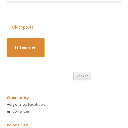
Post
←
Older posts
navigation
Lid worden
Z
o
e
k
Community
e
Volg ons op
Facebook
n
en op
Twitter
n
a
Palantir TV