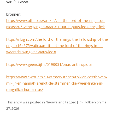
van Piccasso.
bronnen:
https://www.otheo.be/artikel/van-the-lord-of-the-rings-tot-
picasso-5-verwijzingen-naar-cultuur-in-paus-leos-encycliek
https://nl.ign.com/the-lord-of-the-rings-the-fellowship-of-the-
ring-1/164675/vaticaan-citeert-the-lord-of-the-rings-in-ai-
waarschuwing-van-paus-leo#
https://www.geenstijl.nl/5190031/paus-anthropic-ai
https://www.ewtn.lc/nieuws/merkstenen/tolkien-beethoven-
mlk-jr-en-hannah-arendt-de-stemmen-die-weerklinken-in-
magnifica-humanitas/
This entry was posted in
Nieuws
and tagged
J.R.R.Tolkien
on
mei
27, 2026
.