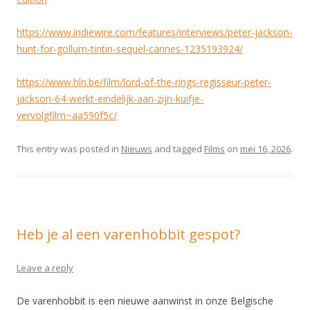
https://www.indiewire.com/features/interviews/peter-jackson-
hunt-for-gollum-tintin-sequel-cannes-1235193924/
https://www.hln.be/film/lord-of-the-rings-regisseur-peter-
jackson-64-werkt-eindelijk-aan-zijn-kuifje-
vervolgfilm~aa590f5c/
This entry was posted in
Nieuws
and tagged
Films
on
mei 16, 2026
.
Heb je al een varenhobbit gespot?
Leave a reply
De varenhobbit is een nieuwe aanwinst in onze Belgische