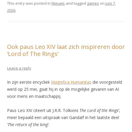
This entry was posted in
Nieuws
and tagged
games
on
juni 7,
2026
.
Ook paus Leo XIV laat zich inspireren door
‘Lord of The Rings’
Leave a reply
In zijn eerste encycliek
Magnifica Humanitas
die voorgesteld
werd op 25 mei, gaat hij in op de mogelijke gevaren van AI
voor mens en maatschappij.
Paus Leo XIV citeert uit J.R.R. Tolk
iens The Lord of the Rings’
,
meer bepaald een uitspraak van Gandalf in het laatste deel
‘
The return of the king
‘: