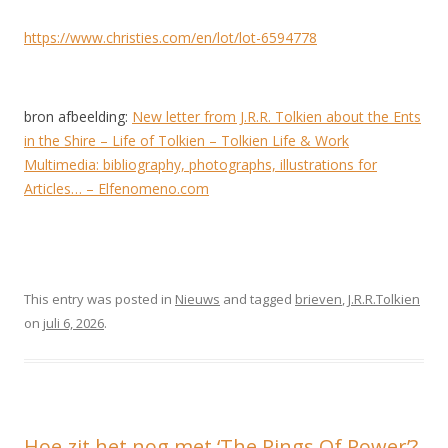
https://www.christies.com/en/lot/lot-6594778
bron afbeelding:
New letter from J.R.R. Tolkien about the Ents
in the Shire – Life of Tolkien – Tolkien Life & Work
Multimedia: bibliography, photographs, illustrations for
Articles… – Elfenomeno.com
This entry was posted in
Nieuws
and tagged
brieven
,
J.R.R.Tolkien
on
juli 6, 2026
.
Hoe zit het nog met ‘The Rings Of Power’?