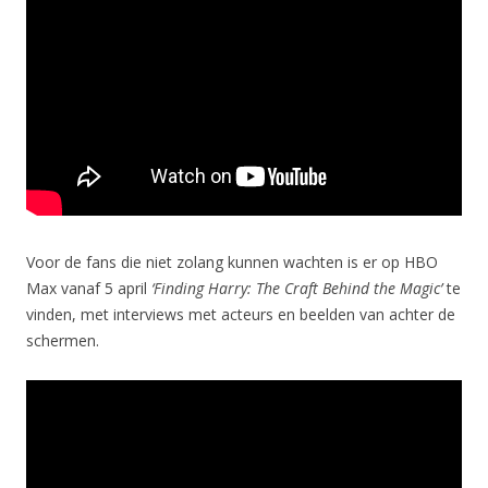
Voor de fans die niet zolang kunnen wachten is er op HBO
Max vanaf 5 april
‘Finding Harry: The Craft Behind the Magic’
te
vinden, met interviews met acteurs en beelden van achter de
schermen.