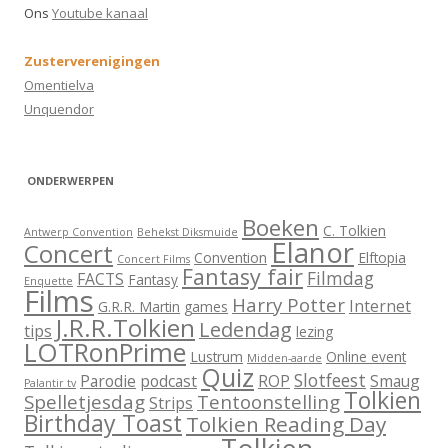
a
Ons
Youtube kanaal
r
:
Zusterverenigingen
Omentielva
Unquendor
ONDERWERPEN
Boeken
C. Tolkien
Antwerp Convention
Behekst Diksmuide
Elanor
Concert
Convention
Elftopia
Concert Films
Fantasy fair
Filmdag
FACTS
Fantasy
Enquette
Films
Harry Potter
Internet
G.R.R. Martin
games
J.R.R.Tolkien
Ledendag
tips
lezing
LOTRonPrime
Lustrum
Online event
Midden-aarde
Quiz
Slotfeest
Parodie
podcast
ROP
Smaug
Palantir tv
Tolkien
Spelletjesdag
Tentoonstelling
Strips
Birthday Toast
Tolkien Reading Day