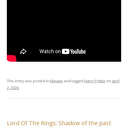
This entry was posted in
Nieuws
and tagged
Harry Potter
on
april
2, 2026
.
Lord Of The Rings: Shadow of the past