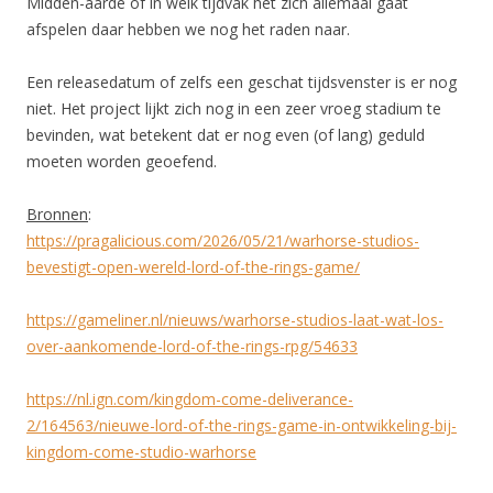
Midden-aarde of in welk tijdvak het zich allemaal gaat
afspelen daar hebben we nog het raden naar.
Een releasedatum of zelfs een geschat tijdsvenster is er nog
niet. Het project lijkt zich nog in een zeer vroeg stadium te
bevinden, wat betekent dat er nog even (of lang) geduld
moeten worden geoefend.
Bronnen
:
https://pragalicious.com/2026/05/21/warhorse-studios-
bevestigt-open-wereld-lord-of-the-rings-game/
https://gameliner.nl/nieuws/warhorse-studios-laat-wat-los-
over-aankomende-lord-of-the-rings-rpg/54633
https://nl.ign.com/kingdom-come-deliverance-
2/164563/nieuwe-lord-of-the-rings-game-in-ontwikkeling-bij-
kingdom-come-studio-warhorse