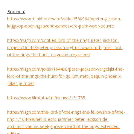
Bronnen:
https://www.rtl.nl/boulevard/artikel/5600849/peter-jackson-
krijgt-op-openingsavond-cannes-ere-palm-voor-oeuvre
https://nl.ign.com/untitled-lord-of-the-rings-peter-jackson-
project/164448/peter-jackson-legt-uit-waarom-hij-niet-lord-
of-the-rings-the-hunt-for-gollum-regisseert
https://nl.ign.com/joker/164498/peter-jackson-vergelijkt-the-
lord-of-the-rings-the-hunt-for-gollum-met-joaquin-phoenix-
joker-je-moet
https://www.filmtotaal.nl/nieuws/131755
https://nl.ign.com/the-lord-of-the-rings-the-fellowship-of-the-
ring-1/164499/het-is-echt-jammer-peter-jackson-de-
architect-van-de-veelgeprezen-lord-of-the-rings-extended-
edition