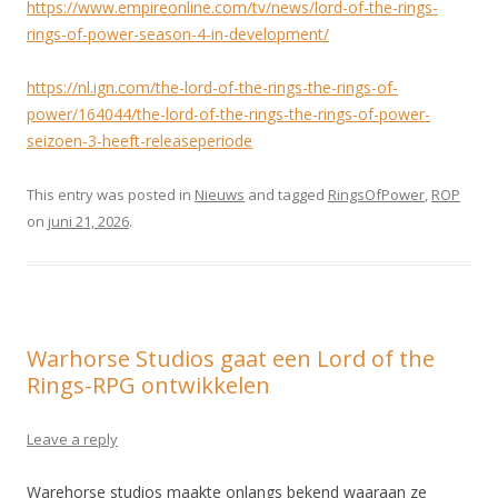
https://www.empireonline.com/tv/news/lord-of-the-rings-
rings-of-power-season-4-in-development/
https://nl.ign.com/the-lord-of-the-rings-the-rings-of-
power/164044/the-lord-of-the-rings-the-rings-of-power-
seizoen-3-heeft-releaseperiode
This entry was posted in
Nieuws
and tagged
RingsOfPower
,
ROP
on
juni 21, 2026
.
Warhorse Studios gaat een Lord of the
Rings-RPG ontwikkelen
Leave a reply
Warehorse studios maakte onlangs bekend waaraan ze