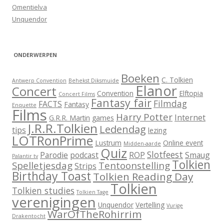
Omentielva
Unquendor
ONDERWERPEN
Boeken
C. Tolkien
Antwerp Convention
Behekst Diksmuide
Elanor
Concert
Convention
Elftopia
Concert Films
Fantasy fair
Filmdag
FACTS
Fantasy
Enquette
Films
Harry Potter
Internet
G.R.R. Martin
games
J.R.R.Tolkien
Ledendag
tips
lezing
LOTRonPrime
Lustrum
Online event
Midden-aarde
Quiz
Slotfeest
Parodie
podcast
ROP
Smaug
Palantir tv
Tolkien
Spelletjesdag
Tentoonstelling
Strips
Birthday Toast
Tolkien Reading Day
Tolkien
Tolkien studies
Tolkien Tage
verenigingen
Unquendor
Vertelling
Vurige
WarOfTheRohirrim
Drakentocht