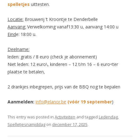
spelletjes
uittesten.
Locatie:
Brouwerij ’t Kroontje te Denderbelle
Aanvang:
Verwelkoming vanaf13:30 u, aanvang 14:00 u
Eind
e: 18:00 u.
Deelname:
leden: gratis / 8 euro (check je abonnement)
Niet leden: 12 euro\, kinderen – 12 t/m 16 – 6 euro<ter
plaatse te betalen,
2 drankjes inbegrepen, prijs van de BBQ nog te bepalen
Aanmelden:
info@elanor.be
(vóór 19 september
)
This entry was posted in
Activiteiten
and tagged
Ledendag
,
Spelletjesnamiddag
on
december 17, 2025
.