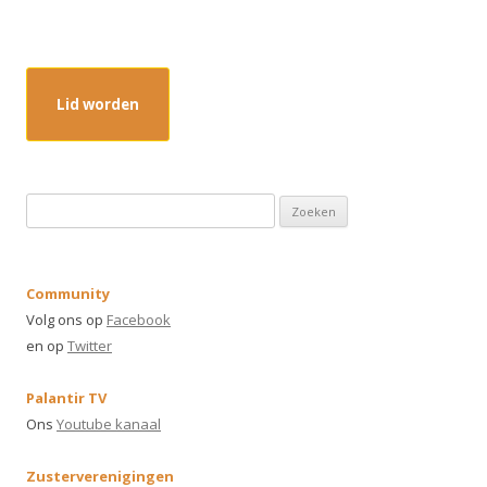
Lid worden
Z
o
e
k
Community
e
Volg ons op
Facebook
n
en op
Twitter
n
a
Palantir TV
a
Ons
Youtube kanaal
r
:
Zusterverenigingen