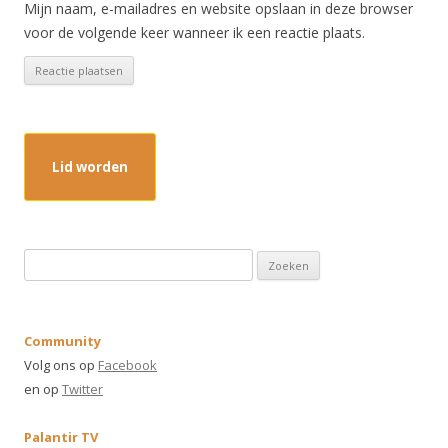
Mijn naam, e-mailadres en website opslaan in deze browser
voor de volgende keer wanneer ik een reactie plaats.
Lid worden
Z
o
e
k
Community
e
Volg ons op
Facebook
n
en op
Twitter
n
a
Palantir TV