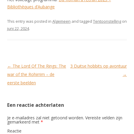
Bibliothèques d’Aubange
This entry was posted in
Algemeen
and tagged
Tentoonstelling
on
juni 22, 2024
.
Post
←
The Lord Of The Rings: The
3 Duitse hobbits op avontuur
navigation
war of the Rohirrim – de
→
eerste beelden
Een reactie achterlaten
Je e-mailadres zal niet getoond worden.
Vereiste velden zijn
gemarkeerd met
*
Reactie