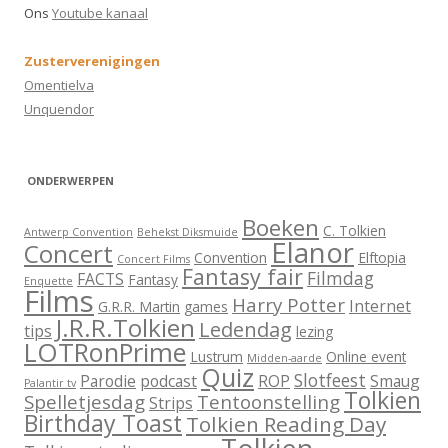
a
Ons
Youtube kanaal
r
:
Zusterverenigingen
Omentielva
Unquendor
ONDERWERPEN
Boeken
C. Tolkien
Antwerp Convention
Behekst Diksmuide
Elanor
Concert
Convention
Elftopia
Concert Films
Fantasy fair
Filmdag
FACTS
Fantasy
Enquette
Films
Harry Potter
Internet
G.R.R. Martin
games
J.R.R.Tolkien
Ledendag
tips
lezing
LOTRonPrime
Lustrum
Online event
Midden-aarde
Quiz
Slotfeest
Parodie
podcast
ROP
Smaug
Palantir tv
Tolkien
Spelletjesdag
Tentoonstelling
Strips
Birthday Toast
Tolkien Reading Day