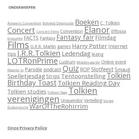
ONDERWERPEN
Boeken
C. Tolkien
Antwerp Convention
Behekst Diksmuide
Elanor
Concert
Convention
Elftopia
Concert Films
Fantasy fair
Filmdag
FACTS
Fantasy
Enquette
Films
Harry Potter
Internet
G.R.R. Martin
games
J.R.R.Tolkien
Ledendag
tips
lezing
LOTRonPrime
Lustrum
Online event
Midden-aarde
Quiz
Slotfeest
Parodie
podcast
ROP
Smaug
Palantir tv
Tolkien
Spelletjesdag
Tentoonstelling
Strips
Birthday Toast
Tolkien Reading Day
Tolkien
Tolkien studies
Tolkien Tage
verenigingen
Unquendor
Vertelling
Vurige
WarOfTheRohirrim
Drakentocht
Onze Privacy Policy