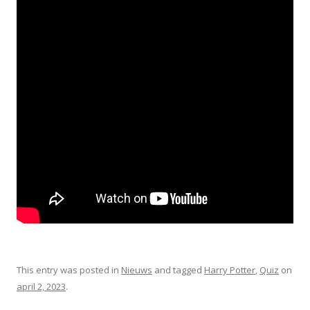
This entry was posted in
Nieuws
and tagged
Harry Potter
,
Quiz
on
april 2, 2023
.