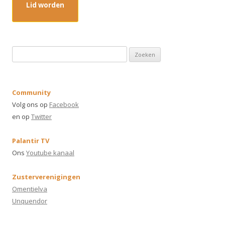
Lid worden
Z
o
e
k
Community
e
Volg ons op
Facebook
n
en op
Twitter
n
a
Palantir TV
a
Ons
Youtube kanaal
r
:
Zusterverenigingen
Omentielva
Unquendor