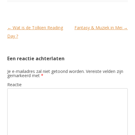
Post
←
Wat is de Tolkien Reading
Fantasy & Muziek in Mei
→
navigation
Day ?
Een reactie achterlaten
Je e-mailadres zal niet getoond worden.
Vereiste velden zijn
gemarkeerd met
*
Reactie