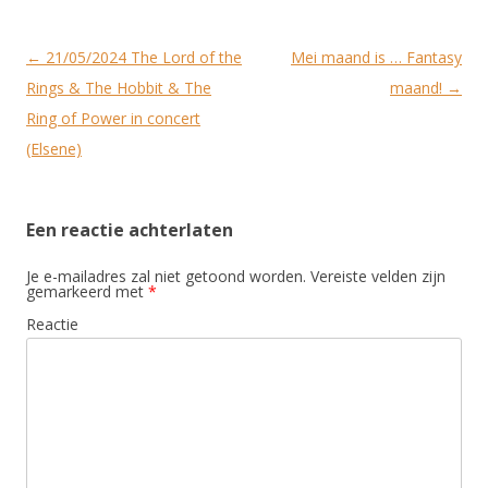
Post
←
21/05/2024 The Lord of the
Mei maand is … Fantasy
navigation
Rings & The Hobbit & The
maand!
→
Ring of Power in concert
(Elsene)
Een reactie achterlaten
Je e-mailadres zal niet getoond worden.
Vereiste velden zijn
gemarkeerd met
*
Reactie