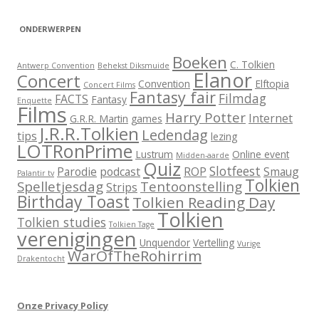
ONDERWERPEN
Boeken
C. Tolkien
Antwerp Convention
Behekst Diksmuide
Elanor
Concert
Convention
Elftopia
Concert Films
Fantasy fair
Filmdag
FACTS
Fantasy
Enquette
Films
Harry Potter
Internet
G.R.R. Martin
games
J.R.R.Tolkien
Ledendag
tips
lezing
LOTRonPrime
Lustrum
Online event
Midden-aarde
Quiz
Slotfeest
Parodie
podcast
ROP
Smaug
Palantir tv
Tolkien
Spelletjesdag
Tentoonstelling
Strips
Birthday Toast
Tolkien Reading Day
Tolkien
Tolkien studies
Tolkien Tage
verenigingen
Unquendor
Vertelling
Vurige
WarOfTheRohirrim
Drakentocht
Onze Privacy Policy