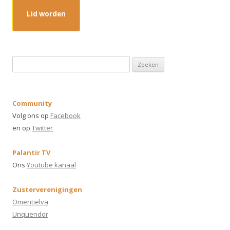
Lid worden
Z
o
e
k
Community
e
Volg ons op
Facebook
n
en op
Twitter
n
a
Palantir TV
a
Ons
Youtube kanaal
r
:
Zusterverenigingen
Omentielva
Unquendor