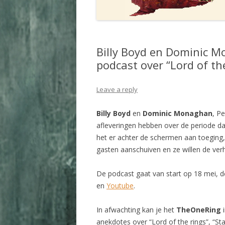
Billy Boyd en Dominic 
podcast over “Lord of the
Leave a reply
Billy Boyd
en
Dominic Monaghan
, Pe
afleveringen hebben over de periode da
het er achter de schermen aan toeging,
gasten aanschuiven en ze willen de ver
De podcast gaat van start op 18 mei, d
en
Youtube
.
In afwachting kan je het
TheOneRing
i
anekdotes over “Lord of the rings”, “St