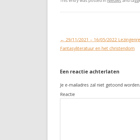
This entry was posted in
Nieuws
and tagg
Post
←
29/11/2021 – 16/05/2022 Lezingenr
navigation
Fantasyliteratuur en het christendom
Een reactie achterlaten
Je e-mailadres zal niet getoond worden
Reactie