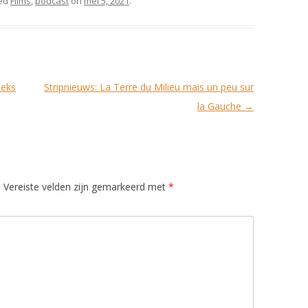
ed
Films
,
podcast
on
mei 5, 2021
.
eeks
Stripnieuws: La Terre du Milieu mais un peu sur
la Gauche
→
.
Vereiste velden zijn gemarkeerd met
*