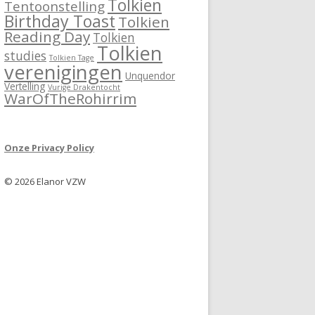
Tolkien
Tentoonstelling
Birthday Toast
Tolkien
Reading Day
Tolkien
Tolkien
studies
Tolkien Tage
verenigingen
Unquendor
Vertelling
Vurige Drakentocht
WarOfTheRohirrim
Onze Privacy Policy
© 2026 Elanor VZW