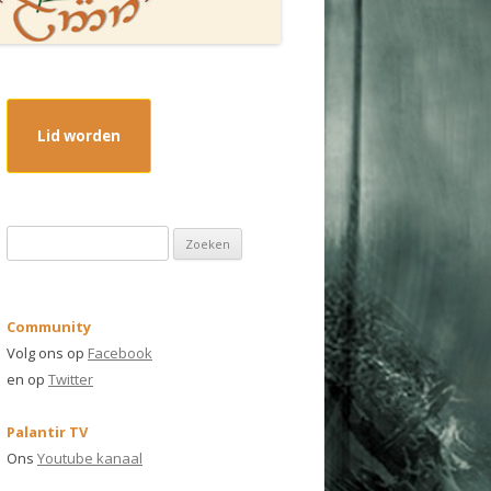
Lid worden
Z
o
e
k
Community
e
Volg ons op
Facebook
n
en op
Twitter
n
a
Palantir TV
a
Ons
Youtube kanaal
r