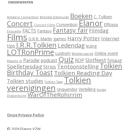
ONDERWERPEN
Boeken
C. Tolkien
Antwerp Convention
Behekst Diksmuide
Elanor
Concert
Convention
Elftopia
Concert Films
Fantasy fair
Filmdag
FACTS
Fantasy
Enquette
Films
Harry Potter
Internet
G.R.R. Martin
games
J.R.R.Tolkien
Ledendag
tips
lezing
LOTRonPrime
Lustrum
Online event
Midden-aarde
Quiz
Slotfeest
Parodie
podcast
ROP
Smaug
Palantir tv
Tolkien
Spelletjesdag
Tentoonstelling
Strips
Birthday Toast
Tolkien Reading Day
Tolkien
Tolkien studies
Tolkien Tage
verenigingen
Unquendor
Vertelling
Vurige
WarOfTheRohirrim
Drakentocht
Onze Privacy Policy
© 2026 Elanor VZW